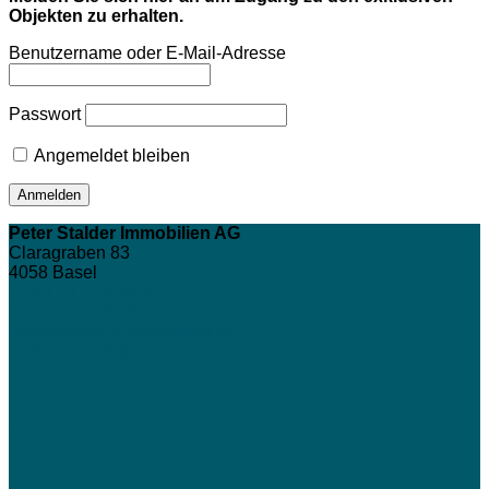
Objekten zu erhalten.
Benutzername oder E-Mail-Adresse
Passwort
Angemeldet bleiben
Peter Stalder Immobilien AG
Claragraben 83
4058
Basel
T +41 61 226 64 00
F +41 61 226 64 01
basel@stalder-immobilien.ch
stalder-immobilien.ch