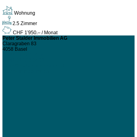
Wohnung
2.5 Zimmer
CHF 1'950.– / Monat
Peter Stalder Immobilien AG
Claragraben 83
4058
Basel
T +41 61 226 64 00
F +41 61 226 64 01
basel@stalder-immobilien.ch
stalder-immobilien.ch