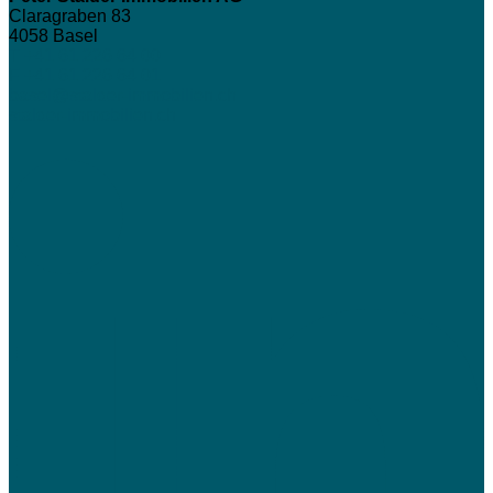
Claragraben 83
4058
Basel
T +41 61 226 64 00
F +41 61 226 64 01
basel@stalder-immobilien.ch
stalder-immobilien.ch