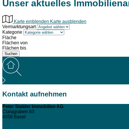
Unser aktuelles Immobilien
Karte einblenden
Karte ausblenden
Vermarktungsart
Kategorie
Fläche
Flächen von
Flächen bis
Kontakt aufnehmen
Peter Stalder Immobilien AG
Claragraben 83
4058
Basel
T +41 61 226 64 00
F +41 61 226 64 01