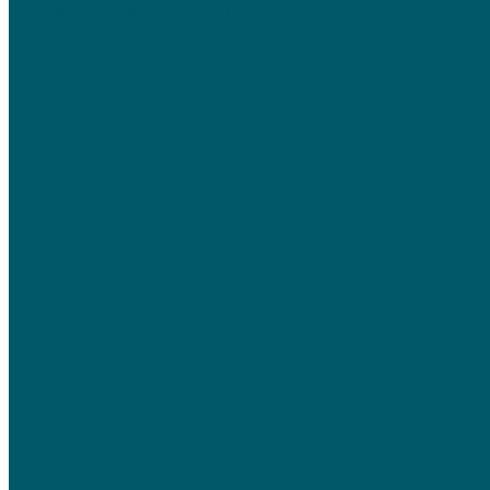
basel@stalder-immobilien.ch
stalder-immobilien.ch