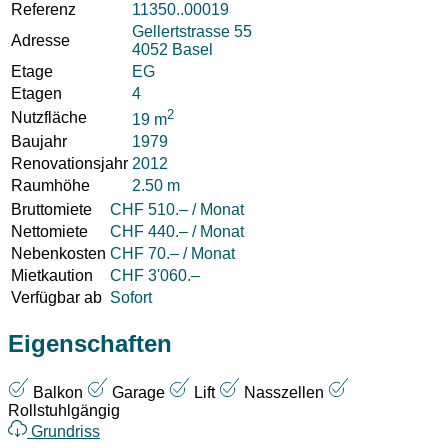
Referenz
11350..00019
Gellertstrasse 55
Adresse
4052 Basel
Etage
EG
Etagen
4
2
Nutzfläche
19 m
Baujahr
1979
Renovationsjahr
2012
Raumhöhe
2.50 m
Bruttomiete
CHF 510.– / Monat
Nettomiete
CHF 440.– / Monat
Nebenkosten
CHF 70.– / Monat
Mietkaution
CHF 3'060.–
Verfügbar ab
Sofort
Eigenschaften
Balkon
Garage
Lift
Nasszellen
Rollstuhlgängig
Grundriss