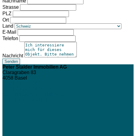
Nachname
Strasse
PLZ
Ort
Land
E-Mail
Telefon
Nachricht
Peter Stalder Immobilien AG
Claragraben 83
4058
Basel
T +41 61 226 64 00
F +41 61 226 64 01
basel@stalder-immobilien.ch
stalder-immobilien.ch