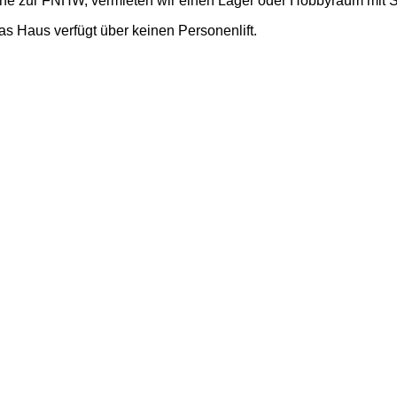
Nähe zur FNHW, vermieten wir einen Lager oder Hobbyraum mit 
s Haus verfügt über keinen Personenlift.