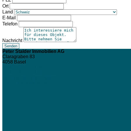
Ort
Land
E-Mail
Telefon
Nachricht
Peter Stalder Immobilien AG
Claragraben 83
4058
Basel
T +41 61 226 64 00
F +41 61 226 64 01
basel@stalder-immobilien.ch
stalder-immobilien.ch