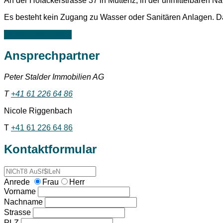
An der Hofackerstrasse 37 in Muttenz, in der unmittelbaren 
Es besteht kein Zugang zu Wasser oder Sanitären Anlagen. Da
Distanzenkarte laden
Ansprechpartner
Peter Stalder Immobilien AG
T
+41 61 226 64 86
Nicole Riggenbach
T
+41 61 226 64 86
Kontaktformular
Anrede
Frau
Herr
Vorname
Nachname
Strasse
PLZ