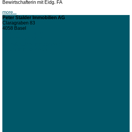
Bewirtschafterin mit Eidg. FA
more...
Peter Stalder Immobilien AG
Claragraben 83
4058
Basel
T +41 61 226 64 00
F +41 61 226 64 01
basel@stalder-immobilien.ch
stalder-immobilien.ch